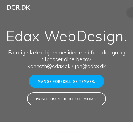
Skip
DCR.DK
to
content
Edax WebDesign.
Færdige lækre hjemmesider med fedt design og
tilpasset dine behov.
kenneth@edax.dk / jan@edax.dk
MANGE FORSKELLIGE TEMAER.
PRISER FRA 10.000 EXCL. MOMS.