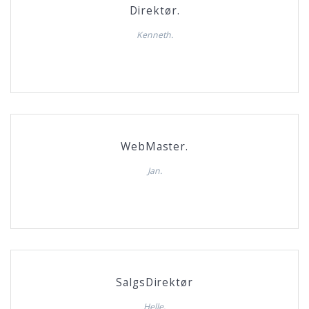
Direktør.
Kenneth.
WebMaster.
Jan.
SalgsDirektør
Helle.