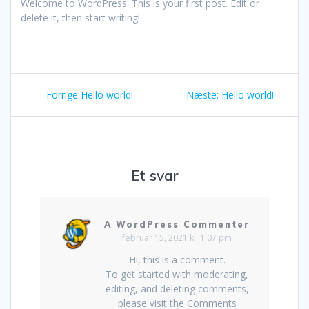
Welcome to WordPress. This is your first post. Edit or
delete it, then start writing!
Indlægsnavigation
Forrige
Næste
Forrige
Hello world!
Næste:
Hello world!
indlæg:
indlæg:
Et svar
A WordPress Commenter
februar 15, 2021 kl. 1:07 pm
Hi, this is a comment.
To get started with moderating,
editing, and deleting comments,
please visit the Comments