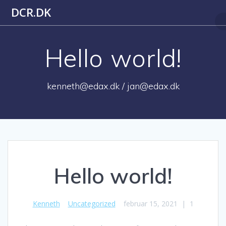
Skip
DCR.DK
to
content
Hello world!
kenneth@edax.dk / jan@edax.dk
Hello world!
Kenneth
Uncategorized
februar 15, 2021
|
1